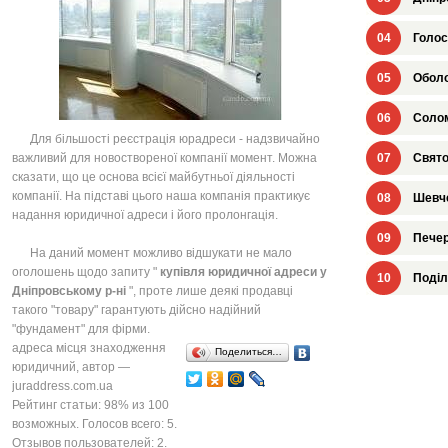
04
Голос
05
Оболо
06
Солом
Для більшості реєстрація юрадреси - надзвичайно
важливий для новоствореної компанії момент. Можна
07
Свято
сказати, що це основа всієї майбутньої діяльності
компанії. На підставі цього наша компанія практикує
08
Шевче
надання юридичної адреси і його пролонгація.
09
Печер
На даний момент можливо відшукати не мало
оголошень щодо запиту "
купівля юридичної адреси у
10
Поділ
Дніпровському р-ні
", проте лише деякі продавці
такого "товару" гарантують дійсно надійний
"фундамент" для фірми.
адреса місця знаходження
Поделиться…
юридичний
, автор —
juraddress.com.ua
Рейтинг статьи:
98
% из
100
возможных. Голосов всего:
5
.
Отзывов пользователей:
2
.