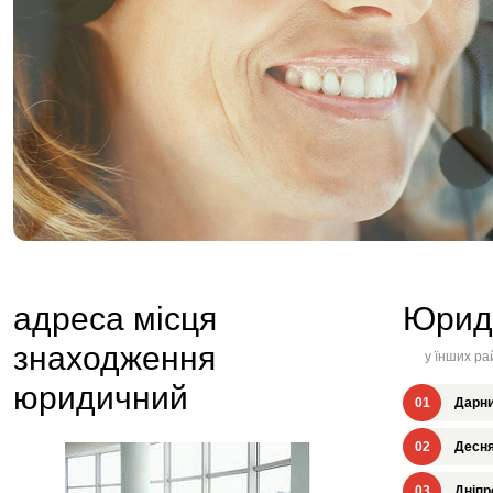
адреса місця
Юрид
знаходження
у їнших ра
юридичний
01
Дарни
02
Десня
03
Дніпр