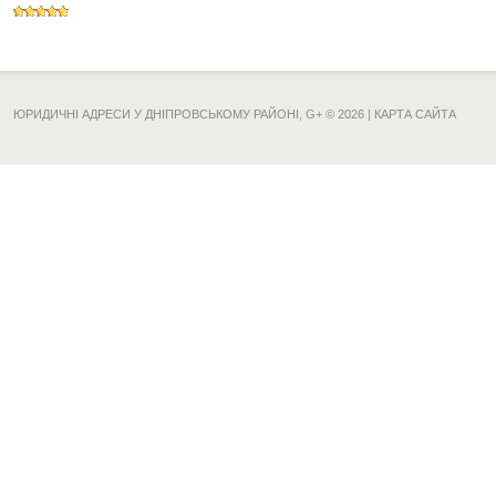
ЮРИДИЧНІ АДРЕСИ У ДНІПРОВСЬКОМУ РАЙОНІ,
G+
© 2026 |
КАРТА САЙТА