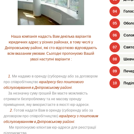
04
Голос
05
Оболо
06
Солом
Наша компанія надасть Вам декілька варіантів
юридичних адрес у різних районах, в тому числі у
07
Свято
Дніпровському районі, які сто-відсотково відповідають
всім вказаним умовам. Сьогодні пропонуємо Вашій
увазі наступні варіанти :
08
Шевче
09
Печер
1.
Ми надамо в оренду (суборенду або за договором
про співробітництво
юрадресу без поштового
10
Поділ
обслуговування в Дніпровському районі
.
За незначну суму грошей Ви маєте можливість
отримати безпроблемну та не масову оренду
приміщення, яку використаєте в якості юр-адреси.
2.
Готові надати Вам в оренду (суборенду або за
договором про співробітництво)
юрадресу з поштовим
обслуговуванням в Дніпровському районі
.
Ми пропонуємо клієнтам юр-адреси для реєстрації
підприємства.