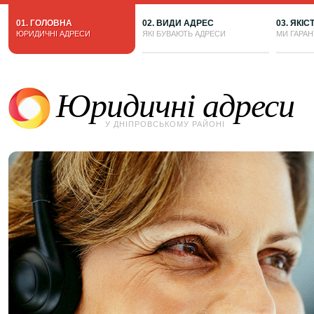
01. ГОЛОВНА
02. ВИДИ АДРЕС
03. ЯКІС
ЮРИДИЧНІ АДРЕСИ
ЯКІ БУВАЮТЬ АДРЕСИ
МИ ГАРА
Юридичні адреси
У ДНІПРОВСЬКОМУ РАЙОНІ