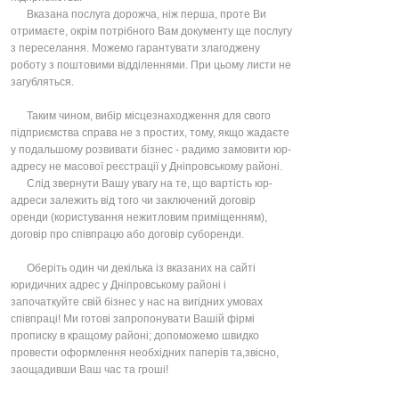
Вказана послуга дорожча, ніж перша, проте Ви
отримаєте, окрім потрібного Вам документу ще послугу
з переселання. Можемо гарантувати злагоджену
роботу з поштовими відділеннями. При цьому листи не
загубляться.
Таким чином, вибір місцезнаходження для свого
підприємства справа не з простих, тому, якщо жадаєте
у подальшому розвивати бізнес - радимо замовити юр-
адресу не масової реєстрації у Дніпровському районі.
Слід звернути Вашу увагу на те, що вартість юр-
адреси залежить від того чи заключений договір
оренди (користування нежитловим приміщенням),
договір про співпрацю або договір суборенди.
Оберіть один чи декілька із вказаних на сайті
юридичних адрес у Дніпровському районі і
започаткуйте свій бізнес у нас на вигідних умовах
співпраці! Ми готові запропонувати Вашій фірмі
прописку в кращому районі; допоможемо швидко
провести оформлення необхідних паперів та,звісно,
заощадивши Ваш час та гроші!