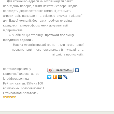
Для кожної юр-адреси ми готові надати пакет
необхідних паперів, з яким можете безперешкодно
проводити держреєстрацію компанії, отримати
акредитацію на кордоні та, звісно, отримувати ліцензії
для Вашої компанії, без таких проблем як зміна
юрадреси та переоформлення документації
підприємства.
Ви знайшли цю сторінку :
протокол про зміну
юридичної адреси
?
Наших клієнтів приваблює не тільки якість нашої
послуги, привітність персоналу, а й гнучка ціна та
вігідність пропозицій.
протокол про зміну
Поделиться…
юридичної адреси
, автор —
juraddress.com.ua
Рейтинг статьи:
95
% из
100
возможных. Голосов всего:
1
.
Отзывов пользователей:
1
.