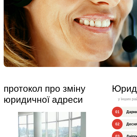
протокол про зміну
Юрид
юридичної адреси
у їнших ра
01
Дарни
02
Десня
03
Дніпр