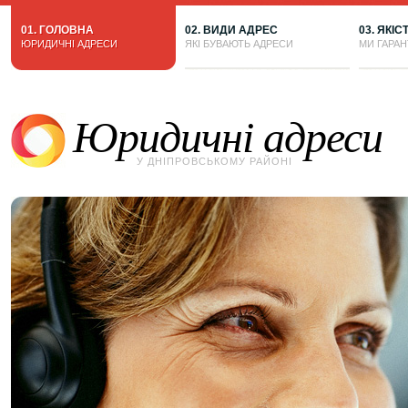
01. ГОЛОВНА
02. ВИДИ АДРЕС
03. ЯКІС
ЮРИДИЧНІ АДРЕСИ
ЯКІ БУВАЮТЬ АДРЕСИ
МИ ГАРА
Юридичні адреси
У ДНІПРОВСЬКОМУ РАЙОНІ