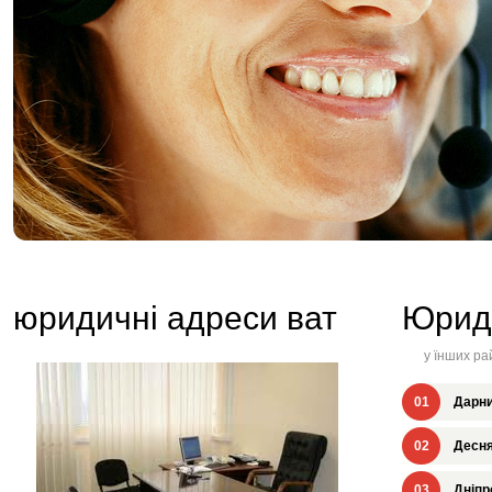
юридичні адреси ват
Юрид
у їнших ра
01
Дарни
02
Десня
03
Дніпр