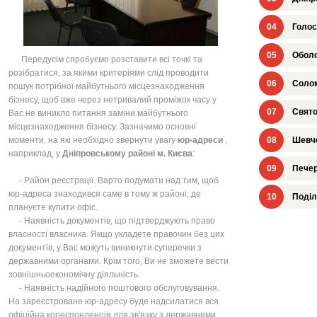
04
Голос
05
Оболо
Передусім спробуємо розставити всі точкі та
розібратися, за якими критеріями слід проводити
06
Солом
пошук потрібної майбутнього місцезнаходження
бізнесу, щоб вже через нетривалий проміжок часу у
07
Свято
Вас не виникло питання заміни майбутнього
місцезнаходження бізнесу. Зазначимо основні
моменти, на які необхідно звернути увагу
юр-адреси
,
08
Шевче
наприклад, у
Дніпровському районі м. Києва
:
09
Печер
- Район реєстрації. Варто подумати над тим, щоб
юр-адреса знаходився саме в тому ж районі, де
10
Поділ
плануєте купити офіс.
- Наявність документів, що підтверджують право
власності власника. Якщо укладете правочин без цих
документів, у Вас можуть виникнути суперечки з
державними органами. Крім того, Ви не зможете вести
зовнішньоекономічну діяльність.
- Наявність надійного поштового обслуговування.
На зареєстроване юр-адресу буде надсилатися вся
офіційна кореспонденція для зв'язку з державними