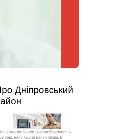
ро Дніпровський
район
іпровський район - район утворений в
69 році, найбільший район Києва. В