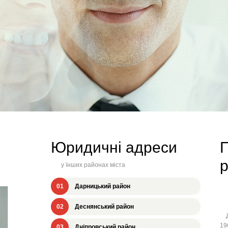
Юридичні адреси
П
у їнших районах міста
01
Дарницький район
02
Деснянський район
Дн
19
03
Дніпровський район