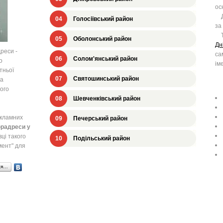
ос
Дн
04
Голосіївський район
за
Та
05
Оболонський район
Дн
реси -
са
06
Солом'янський район
о
ім
тньої
07
Святошинський район
ма
ого
08
Шевченківський район
кламних
09
Печерський район
юрадреси у
вці такого
10
Подільський район
мент" для
ся…