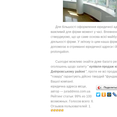
Для більшості оформлення юридичної ад
важливий для фірми момент у часі. Впевнен
стверджуємо, що це саме основа всієї майбу
діяльності фірми. У зв'язку із цим наша фір
допомогає в отриманні юридичної адреси і й
prolongation.
Сьогодні можливо знайти дуже багато ре
оголошень щодо запиту "
купівля-продаж 
Дніпровському районі
", проте не всі прода
"товару" гарантують дійсно твердий "фунда
Вашої компанії.
юридична адреса місце
,
Поделить
автор —
juraddress.com.ua
Рейтинг статьи:
99
% из
100
возможных. Голосов всего:
6
.
Отзывов пользователей:
1
.