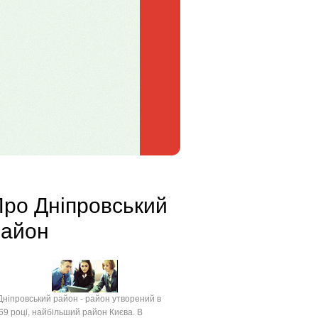
ро Дніпровський
район
іпровський район - район утворений в
69 році, найбільший район Києва. В