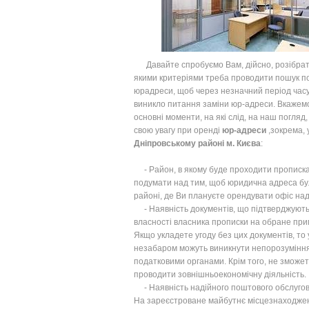
Давайте спробуємо Вам, дійсно, розібрат
якими критеріями треба проводити пошук по
юрадреси, щоб через незначний період час
виникло питання заміни юр-адреси. Вкажем
основні моменти, на які слід, на наш погляд
свою увагу при оренді
юр-адреси
,зокрема, 
Дніпровському районі м. Києва
:
- Район, в якому буде проходити прописка
подумати над тим, щоб юридична адреса бу
районі, де Ви плануєте орендувати офіс над
- Наявність документів, що підтверджують
власності власника прописки на обране пр
Якщо укладете угоду без цих документів, то 
незабаром можуть виникнути непорозуміння
податковими органами. Крім того, не зможе
проводити зовнішньоекономічну діяльність.
- Наявність надійного поштового обслугов
На зареєстроване майбутнє місцезнаходже