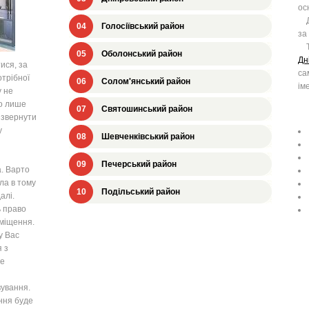
ос
Дн
04
Голосіївський район
за
Та
05
Оболонський район
Дн
ися, за
са
трібної
06
Солом'янський район
ім
у не
о лише
07
Святошинський район
, звернути
у
08
Шевченківський район
09
Печерський район
. Варто
ла в тому
10
Подільський район
алі.
 право
иміщення.
у Вас
 з
те
ування.
ння буде