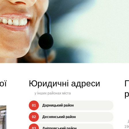
ої
Юридичні адреси
П
у їнших районах міста
01
Дарницький район
02
Деснянський район
Дн
19
03
Дніпровський район