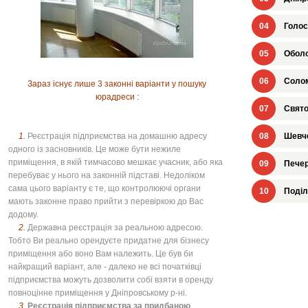
04
Голос
05
Оболо
06
Солом
Зараз існує лише 3 законні варіанти у пошуку
юрадреси :
07
Свято
1.
Реєстрація підприємства на домашню адресу
08
Шевче
одного із засновників. Це може бути нежиле
приміщення, в якій тимчасово мешкає учасник, або яка
09
Печер
перебуває у нього на законній підставі. Недоліком
сама цього варіанту є те, що контролюючі органи
10
Поділ
мають законне право прийти з перевіркою до Вас
додому.
2.
Державна реєстрація за реальною адресою.
Тобто Ви реально орендуєте придатне для бізнесу
приміщення або воно Вам належить. Це був би
найкращий варіант, але - далеко не всі початківці
підприємства можуть дозволити собі взяти в оренду
повноцінне приміщення у Дніпровському р-ні.
3.
Реєстрація підприємства за придбаною