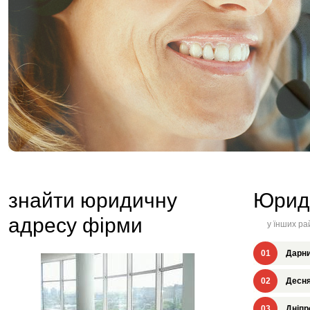
знайти юридичну
Юрид
адресу фірми
у їнших ра
01
Дарни
02
Десня
03
Дніпр