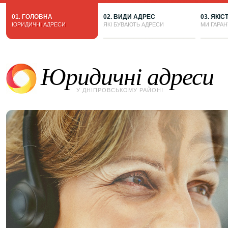
01. ГОЛОВНА
02. ВИДИ АДРЕС
03. ЯКІС
ЮРИДИЧНІ АДРЕСИ
ЯКІ БУВАЮТЬ АДРЕСИ
МИ ГАРА
Юридичні адреси
У ДНІПРОВСЬКОМУ РАЙОНІ