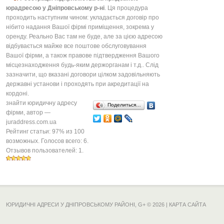
юрадресою у Дніпровському р-ні
. Ця процедура
проходить наступним чином: укладається договір про
нібито надання Вашої фірмі приміщення, зокрема у
оренду. Реально Вас там не буде, але за цією адресою
відбувається майже все поштове обслуговування
Вашої фірми, а також правове підтвердження Вашого
місцезнаходження будь-яким держорганам і т.д.. Слід
зазначити, що вказані договори цілком задовільняють
державні установи і проходять при акредитації на
кордоні.
знайти юридичну адресу
Поделиться…
фірми
, автор —
juraddress.com.ua
Рейтинг статьи:
97
% из
100
возможных. Голосов всего:
6
.
Отзывов пользователей:
1
.
ЮРИДИЧНІ АДРЕСИ У ДНІПРОВСЬКОМУ РАЙОНІ,
G+
© 2026 |
КАРТА САЙТА