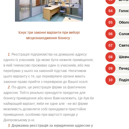
04
Голос
05
Оболо
Існує три законні варіанти при виборі
06
Солом
місцезнаходження бізнесу :
07
Свято
1.
Реєстрація підприємства на домашню адресу
08
Шевче
одного із учасників. Це може бути нежиле приміщення,
в якій тимчасово проживає один із учасників, або яка
09
Печер
перебуває у нього на законній підставі. Негативом
цього варіанту є те, що перевіряючі органи мають
10
Поділ
законне право прийти з перевіркою до Вашої оселі.
2.
По-друге, це реєстрація фірми за фактичною
адресою. Тобто реально орендуєте придатне для
бізнесу приміщення або воно Вам належить. Це був би
найкращий варіант, якби не одне але - не всі фірми
можливість дозволити собі орендувати пристойне
приміщення, особливо при вартості оренди у
Дніпровському р-ні.
3.
Державна реєстрація за юридичною адресою у