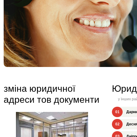
зміна юридичної
Юрид
адреси тов документи
у їнших ра
01
Дарни
02
Десня
03
Дніпр