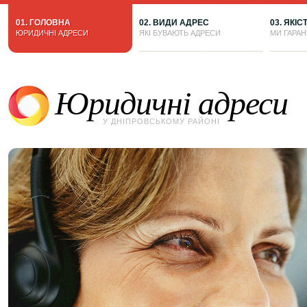
01. ГОЛОВНА
02. ВИДИ АДРЕС
03. ЯКІС
ЮРИДИЧНІ АДРЕСИ
ЯКІ БУВАЮТЬ АДРЕСИ
МИ ГАРА
Юридичні адреси
У ДНІПРОВСЬКОМУ РАЙОНІ