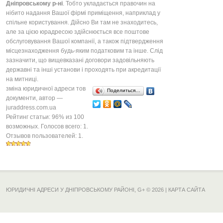
Дніпровському р-ні
. Тобто укладається правочин на
нібито надання Вашої фірмі приміщення, наприклад у
спільне користування. Дійсно Ви там не знаходитесь,
але за цією юрадресою здійснюється все поштове
обслуговування Вашої компанії, а також підтвердження
місцезнаходження будь-яким податковим та інше. Слід
зазначити, що вищевказані договори задовільняють
державні та інші установи і проходять при акредитації
на митниці.
зміна юридичної адреси тов
Поделиться…
документи
, автор —
juraddress.com.ua
Рейтинг статьи:
96
% из
100
возможных. Голосов всего:
1
.
Отзывов пользователей:
1
.
ЮРИДИЧНІ АДРЕСИ У ДНІПРОВСЬКОМУ РАЙОНІ,
G+
© 2026 |
КАРТА САЙТА