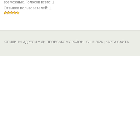
возможных. Голосов всего:
1
.
Отзывов пользователей:
1
.
ЮРИДИЧНІ АДРЕСИ У ДНІПРОВСЬКОМУ РАЙОНІ,
G+
© 2026 |
КАРТА САЙТА