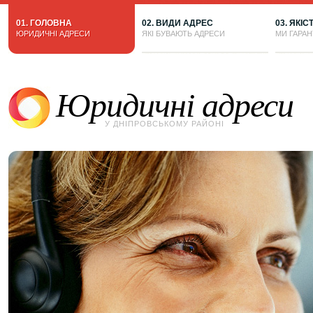
01. ГОЛОВНА
02. ВИДИ АДРЕС
03. ЯКІС
ЮРИДИЧНІ АДРЕСИ
ЯКІ БУВАЮТЬ АДРЕСИ
МИ ГАРА
Юридичні адреси
У ДНІПРОВСЬКОМУ РАЙОНІ