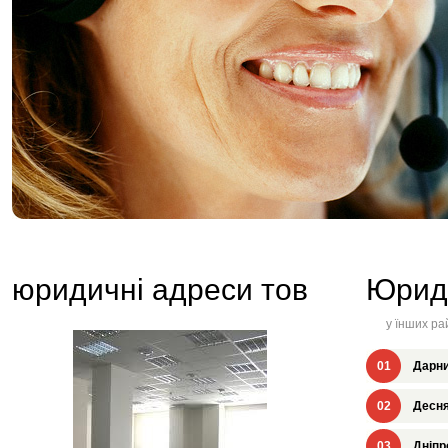
юридичні адреси тов
Юрид
у їнших ра
01
Дарни
02
Десня
03
Дніпр