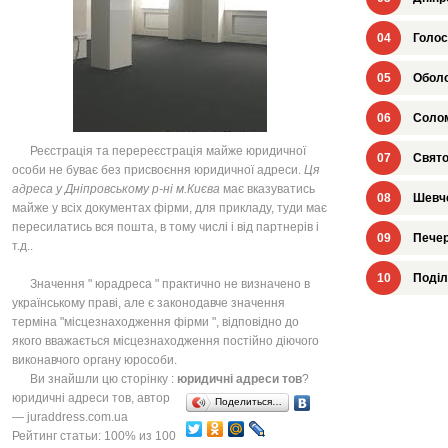
04
Голос
05
Оболо
06
Солом
Реєстрація та перереєстрація майже юридичної
07
Свято
особи не буває без присвоєння юридичної адреси.
Ця
адреса у Дніпровському р-ні м.Києва
має вказуватись
08
Шевче
майже у всіх документах фірми, для прикладу, туди має
пересилатись вся пошта, в тому числі і від партнерів і
09
Печер
т.д..
10
Поділ
Значення " юрадреса " практично не визначено в
українському праві, але є законодавче значення
терміна "місцезнаходження фірми ", відповідно до
якого вважається місцезнаходження постійно діючого
виконавчого органу юрособи.
Ви знайшли цю сторінку :
юридичні адреси тов
?
юридичні адреси тов
, автор
Поделиться…
—
juraddress.com.ua
Рейтинг статьи:
100
% из
100