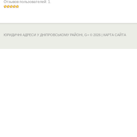
Отзывов пользователей:
1
.
ЮРИДИЧНІ АДРЕСИ У ДНІПРОВСЬКОМУ РАЙОНІ,
G+
© 2026 |
КАРТА САЙТА