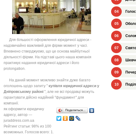
04
Голос
05
Оболо
06
Солом
Для більшості оформлення юридичної адреси -
надзвичайно важливий для фірми момент у часі.
07
Свято
Впевнено стверджуємо, що це основа майбутньої
діяльності фірми. На підставі цього наша компанія
08
Шевче
практикує надання юридичної адреси і його
prolongation.
09
Печер
На даний момент можливо знайти дуже багато
10
Поділ
оголошень щодо запиту "
купівля юридичної адреси у
Дніпровському районі
", але не всі продавці можуть
гарантувати дійсно надійний "фундамент" для
компанії.
як оформити юридичну
Поделиться…
адресу
, автор —
juraddress.com.ua
Рейтинг статьи:
98
% из
100
возможных. Голосов всего:
1
.