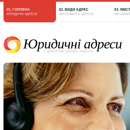
01. ГОЛОВНА
02. ВИДИ АДРЕС
03. ЯКІС
ЮРИДИЧНІ АДРЕСИ
ЯКІ БУВАЮТЬ АДРЕСИ
МИ ГАРА
Юридичні адреси
У ДНІПРОВСЬКОМУ РАЙОНІ