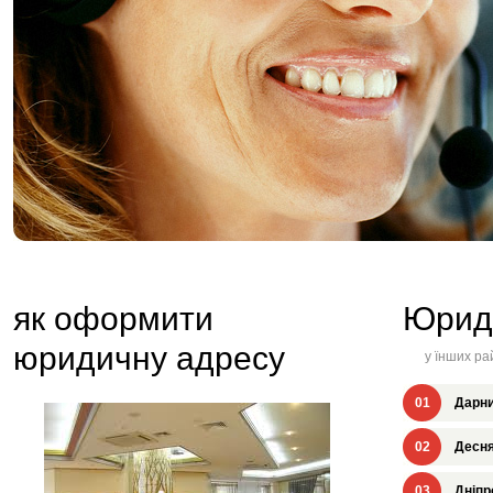
як оформити
Юрид
юридичну адресу
у їнших ра
01
Дарни
02
Десня
03
Дніпр