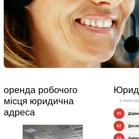
оренда робочого
Юрид
місця юридична
у їнших ра
адреса
01
Дарни
02
Десня
03
Дніпр