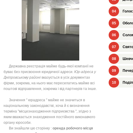
04
Голос
05
Оболо
06
Солом
07
Свято
08
Шевче
Державна реєстрація майже будь-якої компанії не
09
Печер
буває без присвоєння юридичної адреси.
Юр-адреса у
Дніпровському районі
вказується в усіх документах
10
Поділ
фірми, зокрема, на нього має пересилатись майже всі
поштові відправлення, зокрема і від партнерів та інше.
Значення " юрадреса " майже не значиться в
національному законодавстві, хоча й є визначення
терміна "місцезнаходження підприємства ", згідно з
яким вважається знаходження постійного виконавчого
органу юрособи.
Ви знайшли цю сторінку :
оренда робочого місця