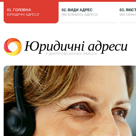
01. ГОЛОВНА
02. ВИДИ АДРЕС
03. ЯКІС
ЮРИДИЧНІ АДРЕСИ
ЯКІ БУВАЮТЬ АДРЕСИ
МИ ГАРА
Юридичні адреси
У ДНІПРОВСЬКОМУ РАЙОНІ