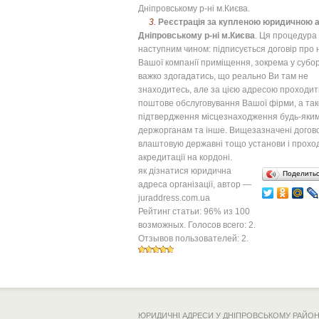
Дніпровському р-ні м.Києва.
3.
Реєстрація за купленою юридичною 
Дніпровському р-ні м.Києва
. Ця процедура
наступним чином: підписується договір про
Вашої компанії приміщення, зокрема у субо
важко здогадатись, що реально Ви там не
знаходитесь, але за цією адресою проходит
поштове обслуговування Вашої фірми, а та
підтвердження місцезнаходження будь-яки
держорганам та інше. Вищезазначені дого
влаштовую державні тощо установи і прохо
акредитації на кордоні.
як дізнатися юридична
Поделить
адреса організації
, автор —
juraddress.com.ua
Рейтинг статьи:
96
% из
100
возможных. Голосов всего:
2
.
Отзывов пользователей:
2
.
ЮРИДИЧНІ АДРЕСИ У ДНІПРОВСЬКОМУ РАЙОН