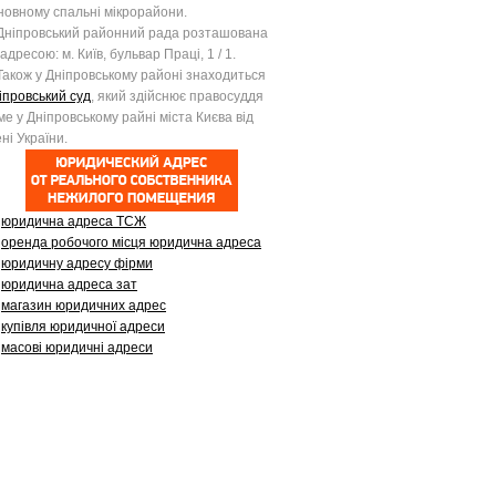
новному спальні мікрорайони.
іпровський районний рада розташована
 адресою: м. Київ, бульвар Праці, 1 / 1.
кож у Дніпровському районі знаходиться
іпровський суд
, який здійснює правосуддя
ме у Дніпровському райні міста Києва від
ені України.
юридична адреса ТСЖ
оренда робочого місця юридична адреса
юридичну адресу фірми
юридична адреса зат
магазин юридичних адрес
купівля юридичної адреси
масові юридичні адреси