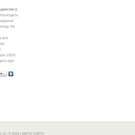
адресою у
 проходить
 надання
ренду. Не
ь все
кож
м
вори 100%
дять при
ся…
І,
G+
© 2026 |
КАРТА САЙТА