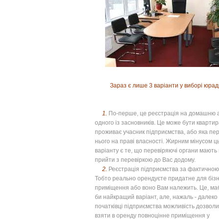
Зараз є лише 3 варіанти у виборі юрад
1.
По-перше, це реєстрація на домашню 
одного із засновників. Це може бути квартира
проживає учасник підприємства, або яка пе
нього на праві власності. Жирним мінусом ц
варіанту є те, що перевіряючі органи мають
прийти з перевіркою до Вас додому.
2.
Реєстрація підприємства за фактичною
Тобто реально орендуєте придатне для біз
приміщення або воно Вам належить. Це, маб
би найкращий варіант, але, нажаль - далеко 
початківці підприємства можливість дозволи
взяти в оренду повноцінне приміщення у