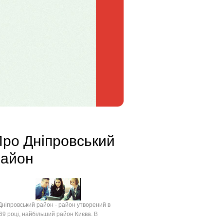
ро Дніпровський
район
іпровський район - район утворений в
69 році, найбільший район Києва. В