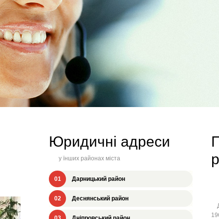
Юридичні адреси
П
у їнших районах міста
01
Дарницький район
02
Деснянський район
Дн
19
03
Дніпровський район