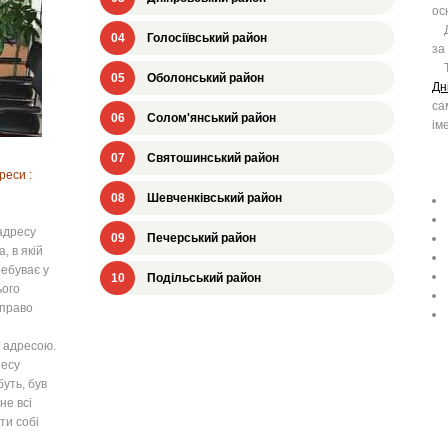
ос
Дн
04
Голосіївський район
за
Та
05
Оболонський район
Дн
са
06
Солом'янський район
ім
07
Святошинський район
реси :
08
Шевченківський район
адресу
09
Печерський район
, в якій
ребуває у
10
Подільський район
ього
 право
 адресою.
несу
уть, був
не всі
ти собі