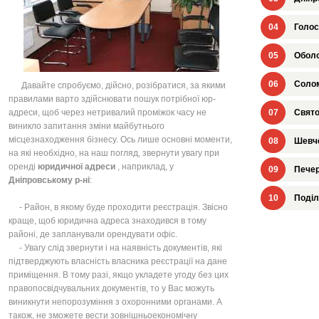
04
Голос
05
Оболо
06
Солом
Давайте спробуємо, дійсно, розібратися, за якими
правилами варто здійснювати пошук потрібної юр-
адреси, щоб через нетривалий проміжок часу не
07
Свято
виникло запитання зміни майбутнього
місцезнаходження бізнесу. Ось лише основні моменти,
08
Шевче
на які необхідно, на наш погляд, звернути увагу при
оренді
юридичної адреси
, наприклад, у
09
Печер
Дніпровському р-ні
:
10
Поділ
- Район, в якому буде проходити реєстрація. Звісно
краще, щоб юридична адреса знаходився в тому
районі, де запланували орендувати офіс.
- Увагу слід звернути і на наявність документів, які
підтверджують власність власника реєстрації на дане
приміщення. В тому разі, якщо укладете угоду без цих
правопосвідчувальних документів, то у Вас можуть
виникнути непорозуміння з охоронними органами. А
також, не зможете вести зовнішньоекономічну