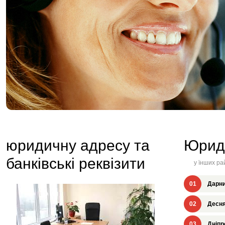
юридичну адресу та
Юрид
банківські реквізити
у їнших ра
01
Дарни
02
Десня
03
Дніпр