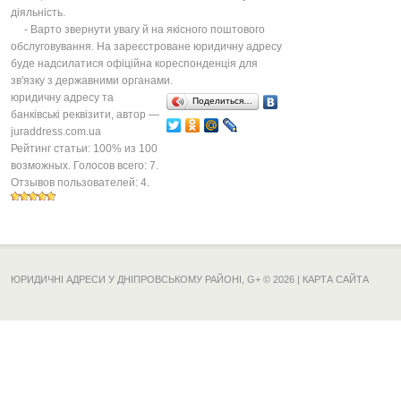
діяльність.
- Варто звернути увагу й на якісного поштового
обслуговування. На зареєстроване юридичну адресу
буде надсилатися офіційна кореспонденція для
зв'язку з державними органами.
юридичну адресу та
Поделиться…
банківські реквізити
, автор —
juraddress.com.ua
Рейтинг статьи:
100
% из
100
возможных. Голосов всего:
7
.
Отзывов пользователей:
4
.
ЮРИДИЧНІ АДРЕСИ У ДНІПРОВСЬКОМУ РАЙОНІ,
G+
© 2026 |
КАРТА САЙТА