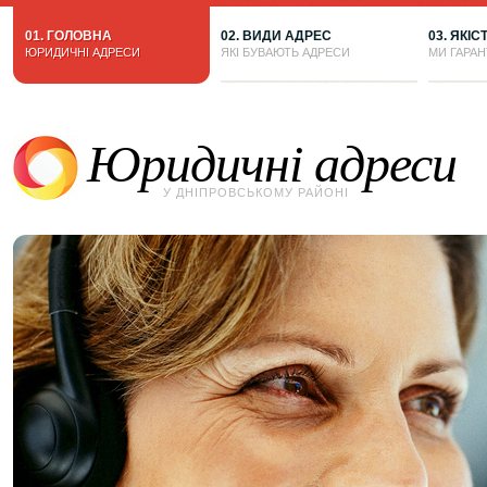
01. ГОЛОВНА
02. ВИДИ АДРЕС
03. ЯКІС
ЮРИДИЧНІ АДРЕСИ
ЯКІ БУВАЮТЬ АДРЕСИ
МИ ГАРА
Юридичні адреси
У ДНІПРОВСЬКОМУ РАЙОНІ