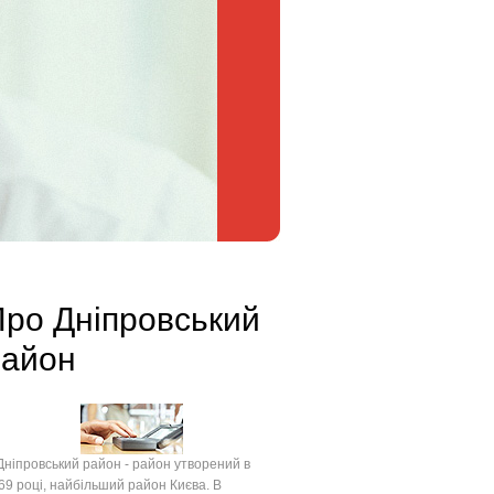
ро Дніпровський
район
іпровський район - район утворений в
69 році, найбільший район Києва. В