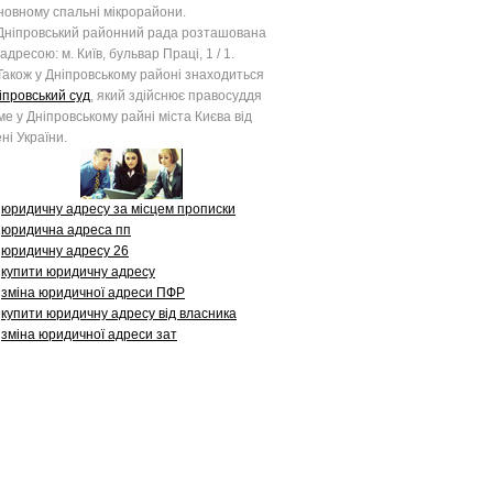
новному спальні мікрорайони.
іпровський районний рада розташована
 адресою: м. Київ, бульвар Праці, 1 / 1.
кож у Дніпровському районі знаходиться
іпровський суд
, який здійснює правосуддя
ме у Дніпровському райні міста Києва від
ені України.
юридичну адресу за місцем прописки
юридична адреса пп
юридичну адресу 26
купити юридичну адресу
зміна юридичної адреси ПФР
купити юридичну адресу від власника
зміна юридичної адреси зат