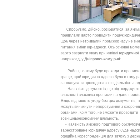
Спробуємо, дійсно, розібратися, за яким
правилами варто проводити пошук юридично
щоб через нетривалий проміжок часу не ви
питання зміни юр-адреси. Ось основні момен
варто звернути увагу при купівлі
юридичної
наприклад, у
Дніпровському р-ні
:
- Район, в якому буде проходити прописка
краще, щоб юридична адреса була в тому ра
запланували проводити свою діяльність над
- Наявність документів, що підтверджують
власності власника прописки на дане примі
Якщо підпишете угоду без цих документів, т
можуть виникнути непорозуміння з охоронн
органами. Крім того, не зможете проводити
зовнішньоекономічну діяльність.
- Наявність якісного поштового обслугову
зареєстроване юридичну адресу буде надс
офіційна кореспонденція для зв'язку з дер