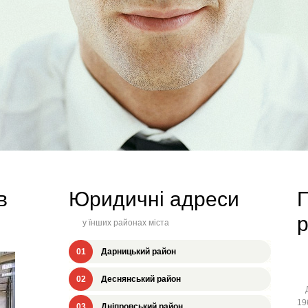
в
Юридичні адреси
П
у їнших районах міста
01
Дарницький район
02
Деснянський район
Дн
19
03
Дніпровський район