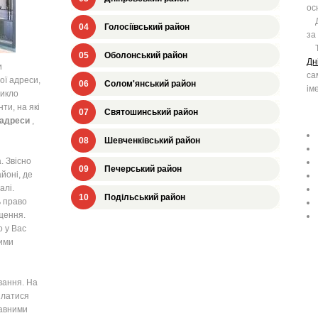
ос
Дн
04
Голосіївський район
за
Та
05
Оболонський район
Дн
и
са
ї адреси,
06
Солом'янський район
ім
никло
ти, на які
07
Святошинський район
 адреси
,
08
Шевченківський район
. Звісно
09
Печерський район
йоні, де
алі.
10
Подільський район
 право
щення.
о у Вас
ими
вання. На
илатися
жавними