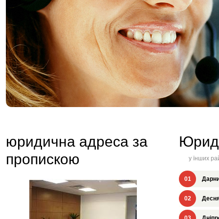
юридична адреса за
Юрид
пропискою
у їнших ра
01
Дарни
02
Десня
03
Дніпр