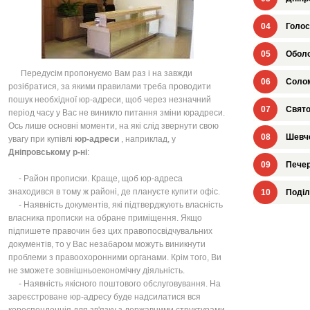
04
Голос
05
Оболо
Передусім пропонуємо Вам раз і на завжди
06
Солом
розібратися, за якими правилами треба проводити
пошук необхідної юр-адреси, щоб через незначний
07
Свято
період часу у Вас не виникло питання зміни юрадреси.
Ось лише основні моменти, на які слід звернути свою
08
Шевче
увагу при купівлі
юр-адреси
, наприклад, у
Дніпровському р-ні
:
09
Печер
- Район прописки. Краще, щоб юр-адреса
знаходився в тому ж районі, де плануєте купити офіс.
10
Поділ
- Наявність документів, які підтверджують власність
власника прописки на обране приміщення. Якщо
підпишете правочин без цих правопосвідчувальних
документів, то у Вас незабаром можуть виникнути
проблеми з правоохоронними органами. Крім того, Ви
не зможете зовнішньоекономічну діяльність.
- Наявність якісного поштового обслуговування. На
зареєстроване юр-адресу буде надсилатися вся