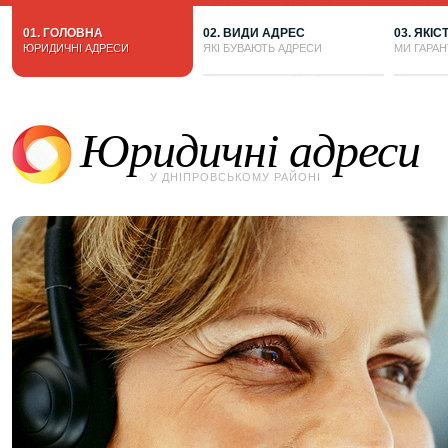
01. ГОЛОВНА
02. ВИДИ АДРЕС
03. ЯКІС
ЮРИДИЧНІ АДРЕСИ
ЯКІ БУВАЮТЬ АДРЕСИ
МИ ГАРА
Юридичні адреси
У ДНІПРОВСЬКОМУ РАЙОНІ