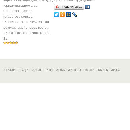
кореспонденція для зв'язку з державними структурами.
юридична адреса за
Поделиться…
пропискою
, автор —
juraddress.com.ua
Рейтинг статьи:
96
% из
100
возможных. Голосов всего:
26
. Отзывов пользователей:
12
.
ЮРИДИЧНІ АДРЕСИ У ДНІПРОВСЬКОМУ РАЙОНІ,
G+
© 2026 |
КАРТА САЙТА