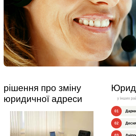
рішення про зміну
Юрид
юридичної адреси
у їнших ра
01
Дарни
02
Десня
03
Дніпр