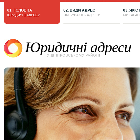
01. ГОЛОВНА
02. ВИДИ АДРЕС
03. ЯКІС
ЮРИДИЧНІ АДРЕСИ
ЯКІ БУВАЮТЬ АДРЕСИ
МИ ГАРА
Юридичні адреси
У ДНІПРОВСЬКОМУ РАЙОНІ