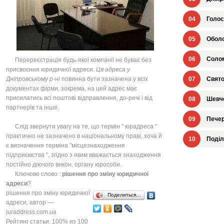
04
Голос
05
Оболо
06
Солом
Перереєстрація будь-якої компанії не буває без
присвоєння юридичної адреси.
Ця адреса у
Дніпровському р-ні
повинна бути зазначена у всіх
07
Свято
документах фірми, зокрема, на цей адрес має
присилатись всі поштові відправлення, до-речі і від
08
Шевче
партнерів та інше.
09
Печер
Слід звернути увагу на те, що термін " юрадреса "
практично не зазначено в національному праві, хоча й
10
Поділ
є визначення терміна "місцезнаходження
підприємства ", згідно з яким вважається знаходження
постійно діючого викон. органу юрособи.
Ключове слово :
рішення про зміну юридичної
адреси
?
рішення про зміну юридичної
Поделиться…
адреси
, автор —
juraddress.com.ua
Рейтинг статьи:
100
% из
100