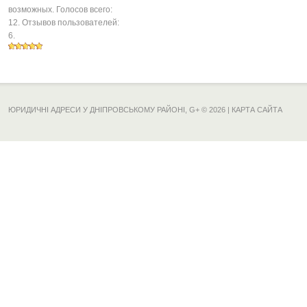
возможных. Голосов всего:
12
. Отзывов пользователей:
6
.
ЮРИДИЧНІ АДРЕСИ У ДНІПРОВСЬКОМУ РАЙОНІ,
G+
© 2026 |
КАРТА САЙТА